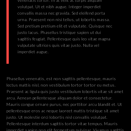
venenatis tortor. In at velit ac turpis aliquam
volutpat. Ut et nibh augue. Integer imperdiet
convallis massa nec gravida. Sed eleifend porta
urna. Praesent non nisi tellus, ut lobortis massa.
Sed pretium pretium elit et vulputate. Quisque nec
justo lacus. Phasellus tristique sapien ut dui
sagittis feugiat. Pellentesque quis leo vitae magna
vulputate ultrices quis vitae justo. Nulla vel
imperdiet augue.
Phasellus venenatis, est non sagittis pellentesque, mauris
lectus mattis nisl, non vestibulum tortor tortor eu metus.
Praesent ac ligula quis justo vestibulum lobortis vitae sit amet
arcu. Aenean pellentesque aliquam dolor et consectetur.
Mauris congue ornare purus, nec porttitor arcu blandit et. Ut
pellentesque eros ac neque laoreet mattis tristique sit amet
justo. Ut molestie orci lobortis nisl convallis volutpat.
Pellentesque interdum sagittis tortor vitae tempus. Mauris
imperdiet sapien non elit fermentum pulvinar. Vivamus sagittis