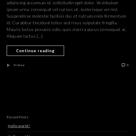
adipiscing accumsan id, sollicitudin eget dolor. Vestibulum
ipsum urna, consequat vel cursus ut, scelerisque vel nisl.
Suspendisse molestie facilisis dui, et rutrum enim fermentum
id. Curabitur tincidunt tellus sed risus vulputate fringilla.
Mauris luctus posuere odio, quis viverra purus consequat ac.
Aliquam luctus […]
Continue reading
Video
0
Recent Posts
Hello world!