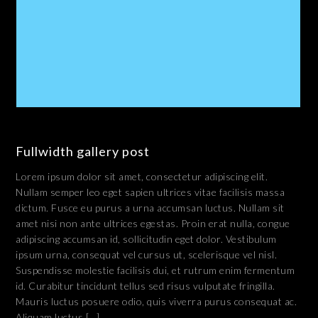
Fullwidth gallery post
Lorem ipsum dolor sit amet, consectetur adipiscing elit.
Nullam semper leo eget sapien ultrices vitae facilisis massa
dictum. Fusce eu purus a urna accumsan luctus. Nullam sit
amet nisi non ante ultrices egestas. Proin erat nulla, congue
adipiscing accumsan id, sollicitudin eget dolor. Vestibulum
ipsum urna, consequat vel cursus ut, scelerisque vel nisl.
Suspendisse molestie facilisis dui, et rutrum enim fermentum
id. Curabitur tincidunt tellus sed risus vulputate fringilla.
Mauris luctus posuere odio, quis viverra purus consequat ac.
Aliquam luctus […]