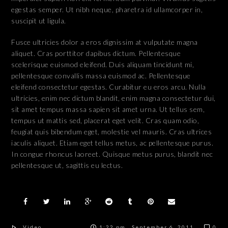
egestas semper. Ut nibh neque, pharetra id ullamcorper in,
suscipit ut ligula.
Fusce ultricies dolor a eros dignissim at vulputate magna
aliquet. Cras porttitor dapibus dictum. Pellentesque
scelerisque euismod eleifend. Duis aliquam tincidunt mi,
pellentesque convallis massa euismod ac. Pellentesque
eleifend consectetur egestas. Curabitur eu eros arcu. Nulla
ultricies, enim nec dictum blandit, enim magna consectetur dui,
sit amet tempus massa sapien sit amet urna. Ut tellus sem,
tempus ut mattis sed, placerat eget velit. Cras quam odio,
feugiat quis bibendum eget, molestie vel mauris. Cras ultrices
iaculis aliquet. Etiam eget tellus metus, ac pellentesque purus.
In congue rhoncus laoreet. Quisque metus purus, blandit nec
pellentesque ut, sagittis eu lectus.
Video
1:22 pm , September 6, 2011
0