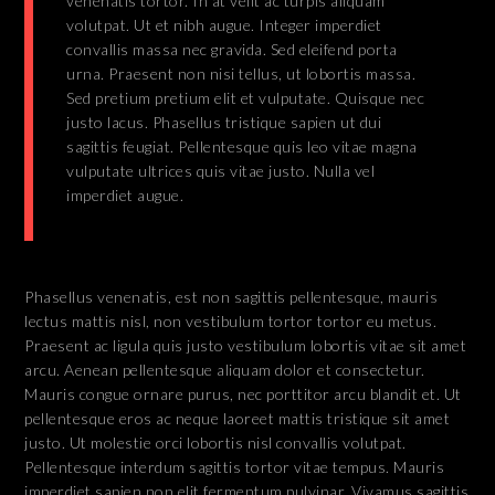
venenatis tortor. In at velit ac turpis aliquam
volutpat. Ut et nibh augue. Integer imperdiet
convallis massa nec gravida. Sed eleifend porta
urna. Praesent non nisi tellus, ut lobortis massa.
Sed pretium pretium elit et vulputate. Quisque nec
justo lacus. Phasellus tristique sapien ut dui
sagittis feugiat. Pellentesque quis leo vitae magna
vulputate ultrices quis vitae justo. Nulla vel
imperdiet augue.
Phasellus venenatis, est non sagittis pellentesque, mauris
lectus mattis nisl, non vestibulum tortor tortor eu metus.
Praesent ac ligula quis justo vestibulum lobortis vitae sit amet
arcu. Aenean pellentesque aliquam dolor et consectetur.
Mauris congue ornare purus, nec porttitor arcu blandit et. Ut
pellentesque eros ac neque laoreet mattis tristique sit amet
justo. Ut molestie orci lobortis nisl convallis volutpat.
Pellentesque interdum sagittis tortor vitae tempus. Mauris
imperdiet sapien non elit fermentum pulvinar. Vivamus sagittis