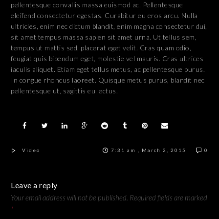
pellentesque convallis massa euismod ac. Pellentesque
eleifend consectetur egestas. Curabitur eu eros arcu. Nulla
ultricies, enim nec dictum blandit, enim magna consectetur dui,
sit amet tempus massa sapien sit amet urna. Ut tellus sem,
tempus ut mattis sed, placerat eget velit. Cras quam odio,
feugiat quis bibendum eget, molestie vel mauris. Cras ultrices
iaculis aliquet. Etiam eget tellus metus, ac pellentesque purus.
In congue rhoncus laoreet. Quisque metus purus, blandit nec
pellentesque ut, sagittis eu lectus.
Video
7:31 am , March 2, 2015
0
Leave a reply
Your email address will not be published.
Required fields are marked
*