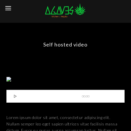
Self hosted video

00:00
Lorem ipsum dolor sit amet, consectetur adipiscing elit.
Nullam semper leo eget sapien ultrices vitae facilisis massa
dictum. Fusce eu purus a urna accumsan luctus. Nullam sit