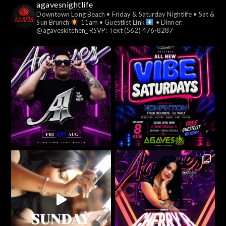
agavesnightlife
Downtown Long Beach
• Friday & Saturday Nightlife
• Sat &
Sun Brunch
11am
• Guestlist Link
• Dinner:
@agaveskitchen_
RSVP: Text (562) 476-8287