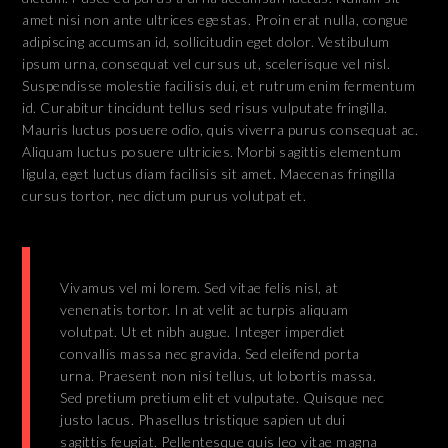
amet nisi non ante ultrices egestas. Proin erat nulla, congue
adipiscing accumsan id, sollicitudin eget dolor. Vestibulum
ipsum urna, consequat vel cursus ut, scelerisque vel nisl.
Suspendisse molestie facilisis dui, et rutrum enim fermentum
id. Curabitur tincidunt tellus sed risus vulputate fringilla.
Mauris luctus posuere odio, quis viverra purus consequat ac.
Aliquam luctus posuere ultricies. Morbi sagittis elementum
ligula, eget luctus diam facilisis sit amet. Maecenas fringilla
cursus tortor, nec dictum purus volutpat et.
Vivamus vel mi lorem. Sed vitae felis nisl, at
venenatis tortor. In at velit ac turpis aliquam
volutpat. Ut et nibh augue. Integer imperdiet
convallis massa nec gravida. Sed eleifend porta
urna. Praesent non nisi tellus, ut lobortis massa.
Sed pretium pretium elit et vulputate. Quisque nec
justo lacus. Phasellus tristique sapien ut dui
sagittis feugiat. Pellentesque quis leo vitae magna